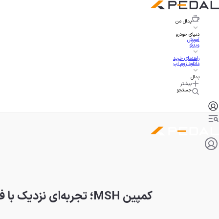
پدال
من
دنیای خودرو
آموزش
ویدئو
راهنمای خرید
دانلود زوم اپ
پدال
بیشتر
جستجو
کمپین MSH؛ تجربه‌ای نزدیک با فناوری هیبریدی آینده فونیکس