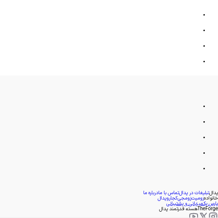
پدال
تبلیغات در پدال
تماس با ما
درباره ما
خانواده
زومیت
زومجی
کجارو
پدال
پارس پک
میزبانی و پشتیبانی
TheForge
هسته قدرتمند پدال