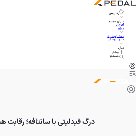
پدال
من
دنیای خودرو
آموزش
ویدئو
راهنمای خرید
دانلود زوم اپ
پدال
بیشتر
جستجو
درگ فیدلیتی با سانتافه؛ رقابت هی