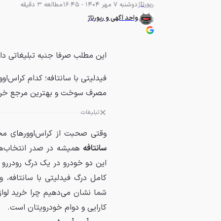
رپورتاژ
دوشنبه 7 مهر 1404 - 16:45
مطالعه 3 دقیقه
واحد آگهی و رپورتاژ
این مطلب صرفا جنبه تبلیغاتی دا
فیدلیتی با سانتافه؛ کدام کراس‌او
مصرف سوخت و بهترین مرجع خری
تبلیغات
وقتی صحبت از کراس‌اوورهای محب
سانتافه
همیشه در صدر انتخاب‌ها ق
این دو خودرو در یک درگ رودررو 
کامل درگ فیدلیتی با سانتافه، و
شما نشان می‌دهیم چرا خرید لواز
کارایی و دوام خودرویتان است.