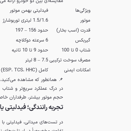
مقایسه‌ای بین دو خودرو ارائه می‌
ویژگی‌ها
فیدلیتی بهمن موتور
موتور
1.5/1.6 لیتری توربوشارژ
قدرت (اسب بخار)
حدود 156 – 197
گیربکس
6 سرعته دوکلاچه
شتاب 0 تا 100
حدود 9 تا 10 ثانیه
مصرف سوخت ترکیبی
7.5 – 8 لیتر
امکانات ایمنی
کامل (ESP، TCS، HHC)
📌 همانطور که مشاهده می‌کنید، ف
در درگ عملکرد سریع‌تر و شتاب ب
حجم موتور بیشتر، طرفداران خاص 
تجربه رانندگی؛ فیدلیتی یا
در تست‌های میدانی، فیدلیتی با شت