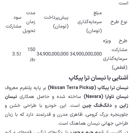
است.
مبلغ
مدت
پیش‌پرداخت
سود
نوع طرح
سرمایه‌گذاری
زمان
(تومان)
مشارکت
(تومان)
تحویل
طرح ویژه
مشارکت
150
3.5٪
34,900,000,000
34,900,000,000
سرمایه‌گذاری
روز
(قطعی)
آشنایی با نیسان ترا پیکاپ
نیسان ترا پیکاپ (Nissan Terra Pickup)
بر پایه پلتفرم معروف
نیسان ناوارا (Navara)
ساخته شده و حاصل همکاری
نیسان
ژاپن
و
دانگ‌فنگ چین
است. این خودرو با طراحی خشن و
جلوپنجره بزرگ کرومی، ظاهری مدرن و قدرتمند دارد که با زبان
طراحی جهانی نیسان هماهنگ است.
در کابین، از
تریم چرم و چوب
با رنگ‌های ترکیبی قهوه‌ای و کرم