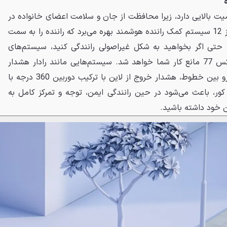
یت بالایی دارد، زیرا محافظت از جان و سلامت اعضای خانواده در
هر سفر ضروری است. ایکس 77 از 12 سیستم کمک راننده هوشمند بهره می‌برد که راننده را به سمت
 حتی اگر بخواهید به شکل غیراصولی رانندگی کنید، سیستم‌های
پایش رانندگی و ایمنی خودرو ایکس 77 مانع کار شما خواهد شد. سیستم‌هایی مانند رادار هشدار
خروج از پارک، دستیار حفظ خودرو بین خطوط، هشدار خروج از لاین با ترکیب دوربین 360 درجه با
ر، باعث می‌شود در حین رانندگی ایمن، توجه و تمرکز کامل به
 خود داشته باشید.