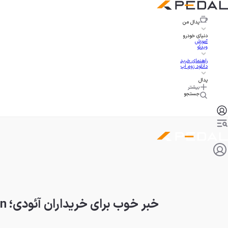
پدال
من
دنیای خودرو
آموزش
ویدئو
راهنمای خرید
دانلود زوم اپ
پدال
بیشتر
جستجو
خبر خوب برای خریداران آئودی؛ Q5 e-tron پیش از موعد به دست مشتریان رسید