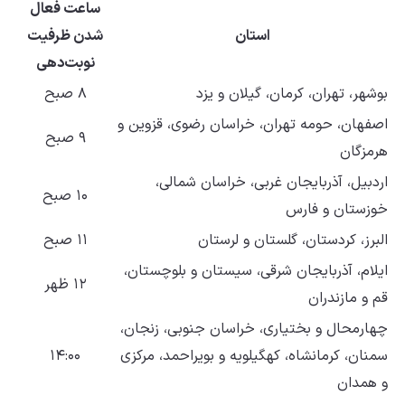
ساعت فعال
استان
شدن ظرفیت
نوبت‌دهی
بوشهر، تهران، کرمان، گیلان و یزد
۸ صبح
اصفهان، حومه تهران، خراسان رضوی، قزوین و
۹ صبح
هرمزگان
اردبیل، آذربایجان غربی، خراسان شمالی،
۱۰ صبح
خوزستان و فارس
البرز، کردستان، گلستان و لرستان
۱۱ صبح
ایلام، آذربایجان شرقی، سیستان و بلوچستان،
۱۲ ظهر
قم و مازندران
چهارمحال و بختیاری، خراسان جنوبی، زنجان،
سمنان، کرمانشاه، کهگیلویه و بویراحمد، مرکزی
۱۴:۰۰
و همدان