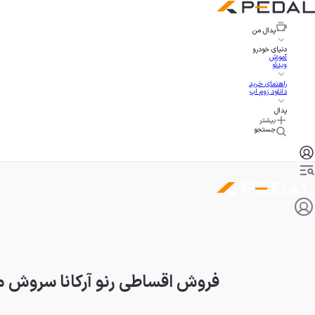
پدال
من
دنیای خودرو
آموزش
ویدئو
راهنمای خرید
دانلود زوم اپ
پدال
بیشتر
جستجو
فروش اقساطی رنو آرکانا سروش موتور