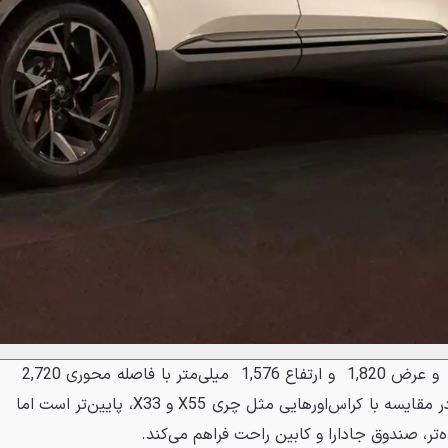
ابعاد رنو آرکانا شامل طول 4,570 و عرض 1,820 و ارتفاع 1,576 میلی‌متر با فاصله محوری 2,720
میلی‌متر است. سقف این خودرو در مقایسه با کراس‌اورهایی مثل چری X55 و X33، پایین‌تر است اما
ه‌تر، صندوق جادارا و کابین راحت فراهم می‌کند.