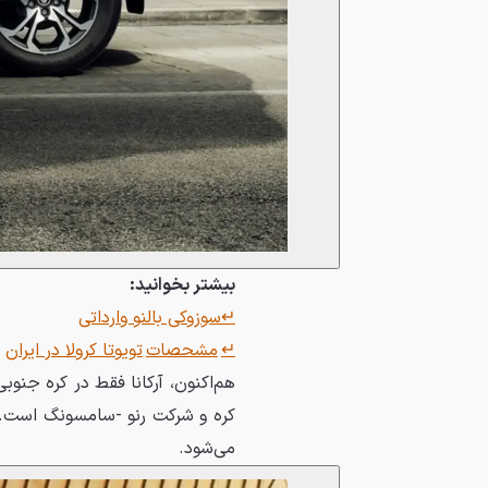
بیشتر بخوانید:
↵سوزوکی بالنو وارداتی
↵
مشحصات
تویوتا کرولا در ایران
هم‌اکنون، آرکانا فقط در کره جنوب
کره و شرکت رنو -سامسونگ است. آر
می‌شود.