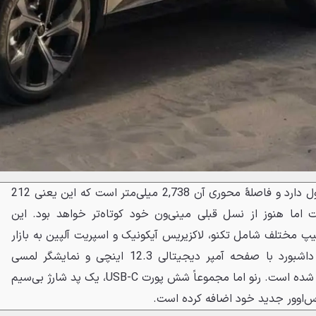
اسپیس جدید 4,722 میلی‌متر طول دارد و فاصلهٔ محوری آن 2,738 میلی‌متر است که این یعنی 212
ت اما هنوز از نسل قبلی مینی‌ون خود کوتاه‌تر خواهد بود. این
یپ مختلف شامل تکنو، لاکزیریس آیکونیک و اسپریت آلپین به بازار
عرضه می‌شود. در داخل خودرو داشبورد با صفحه آمپر دیجیتالی 12.3 اینچی و نمایشگر لمسی
عمودی 12 اینچی از آسترال گرفته شده است. رنو اما مجموعاً شش پورت USB-C، یک پد شارژ بی‌سیم