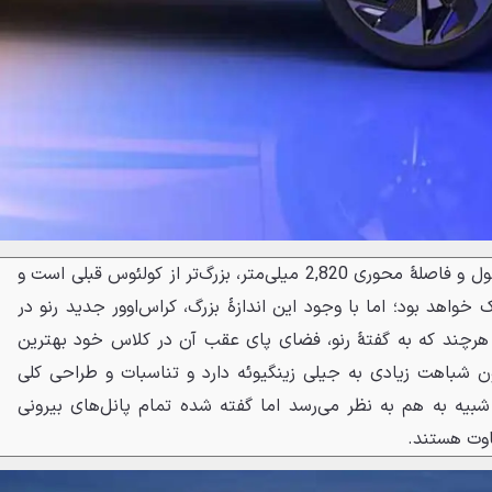
گرند کولئوس با 4,780 میلی‌متر طول و فاصلهٔ محوری 2,820 میلی‌متر، بزرگ‌تر از کولئوس قبلی است و
ک خواهد بود؛ اما با وجود این اندازهٔ بزرگ، کراس‌اوور جدید رنو در
رچند که به گفتهٔ رنو، فضای پای عقب آن در کلاس خود بهترین
ون شباهت زیادی به جیلی زینگیوئه دارد و تناسبات و طراحی کلی
بیه به هم به نظر می‌رسد اما گفته شده تمام پانل‌های بیرونی
اوت هستند.