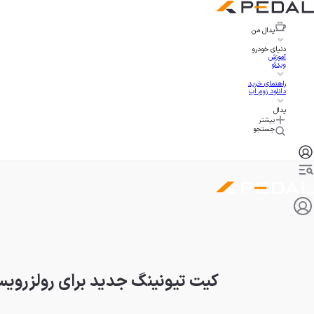
پدال
من
دنیای خودرو
آموزش
ویدئو
راهنمای خرید
دانلود زوم اپ
پدال
بیشتر
جستجو
کیت تیونینگ جدید برای رولزرویس 