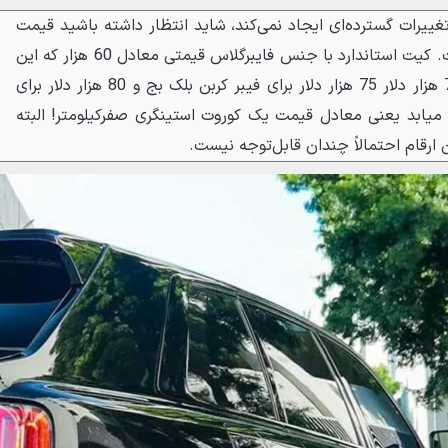
غییرات گسترده‌ای ایجاد نمی‌کند، شاید انتظار داشته باشید قیمت
آن معقول باشد اما این‌طور نیست. کیت استاندارد با جنس فایبرگلاس قیمتی معادل 60 هزار که این
رقم برای فیبر کربن معمولی به 70 هزار دلار 75 هزار دلار برای فیبر کربن بلک بج و 80 هزار دلار برای
 میابد یعنی معادل قیمت یک کوروت استینگری صفرکیلومتر! البته
ن ارقام احتمالاً چندان قابل‌توجه نیست.