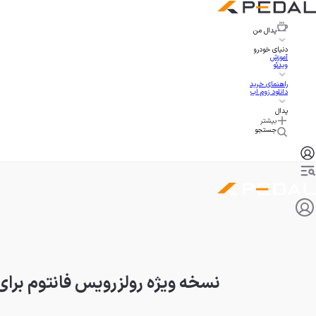
پدال
من
دنیای خودرو
آموزش
ویدئو
راهنمای خرید
دانلود زوم اپ
پدال
بیشتر
جستجو
نسخه ویژه رولزرویس فانتوم برا