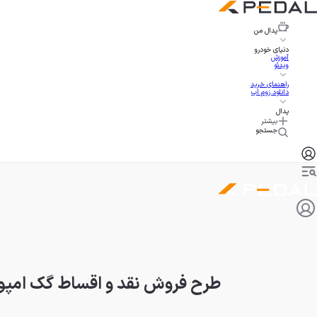
پدال
من
دنیای خودرو
آموزش
ویدئو
راهنمای خرید
دانلود زوم اپ
پدال
بیشتر
جستجو
طرح فروش نقد و اقساط گک امپو و گ