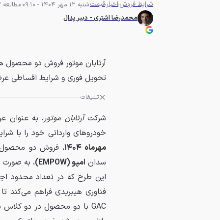
شرایط فروش
اخبار
قیمت
شنبه 12 مهر 1404 - 09:10
مطالعه 3 دقیقه
محمدرضا اشتری - دبیر پدال
تحویل فوری و شرایط اقساطی عرض
تبلیغات
شرکت
آرتابان موتور
، به عنوان ع
خودروهای وارداتی خود را با شرای
مهرماه ۱۴۰۴
، فروش دو محصول م
سدان
امپو (EMPOW)
، به صورت 
این طرح که در تعداد محدود اجر
فناوری هیبریدی فراهم می‌کند تا گ
GAC با دو محصول در دو کلاس