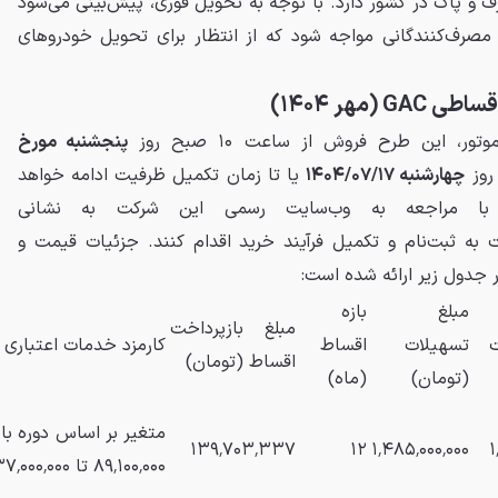
ف و پاک در کشور دارد. با توجه به تحویل فوری، پیش‌بینی می‌شود
مصرف‌کنندگانی مواجه شود که از انتظار برای تحویل خودروهای
(مهر ۱۴۰۴)
ر، این طرح فروش از ساعت ۱۰ صبح روز
پنجشنبه مورخ
 روز
چهارشنبه ۱۴۰۴/۰۷/۱۷
یا تا زمان تکمیل ظرفیت ادامه خواهد
د با مراجعه به وب‌سایت رسمی این شرکت به نشانی
www.artabanmot نسبت به ثبت‌نام و تکمیل فرآیند خرید اقدام کنند. جزئیات قیمت و
جدول زیر ارائه شده است:
مبلغ
بازه
مبلغ بازپرداخت
تسهیلات
اقساط
کارمزد خدمات اعتباری 
اقساط (تومان)
(تومان)
(ماه)
متغیر بر اساس دوره باز
۱۳۹٬۷۰۳٬۳۳۷
۱۲
۱٬۴۸۵٬۰۰۰٬۰۰۰
۱
۸۹٬۱۰۰٬۰۰۰ تا ۲۳۷٬۰۰۰٬۰۰۰)