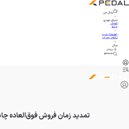
پدال
من
دنیای خودرو
آموزش
ویدئو
راهنمای خرید
دانلود زوم اپ
پدال
بیشتر
جستجو
تمدید زمان فروش فوق‌العاده چانگان CS55 پلاس با قی