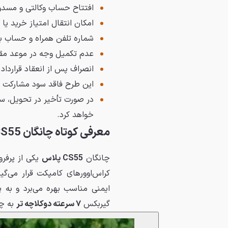
افتتاح حساب وکالتی و مسدودسازی ۵۰۰ میلیون توما
امکان انتقال امتیاز خرید یا
شماره تلفن همراه و حساب با
عدم تکمیل وجه در موعد مقرر
انصراف پس از انعقاد قراردا
این طرح فاقد سود مشارکت 
در صورت تأخیر در تحویل، سای
خواهد کرد.
معرفی کوتاه چانگان CS55 پلاس
چانگان
CS55 پلاس
یکی از پرفرو
کراس‌اوورهای کامپکت قرار می‌گی
ایمنی مناسب بهره می‌برد و به پ
گیربکس
۷ سرعته دوکلاچه تر
به چر