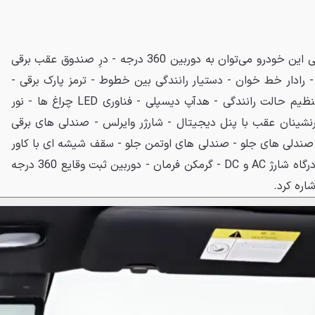
از مهم‌ترین امکانات رفاهی و ایمنی این خودرو می‌توان به دوربین 360 درجه - درِ صندوق عقب برقی
م - رادار خط خوان - دستیار رانندگی بین خطوط - ترمز پارک برقی -
اتوهلد - اسپیکر بیرون خودرو - تنظیم حالت رانندگی - هدآپ دیسپلی - فناوری LED چراغ ها - نور
رنشینان عقب با پنل دیجیتال - شارژر وایرلس - صندلی های برقی
 صندلی های جلو - صندلی های اوتمن جلو - سقف شیشه ای با کاور
برقی - اتوپارک - رادار نقطه کور - درگاه شارژ AC و DC - گرمکن فرمان - دوربین ثبت وقایع 360 درجه
اره کرد.