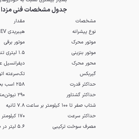
بسیار بیشتری نسبت به خودروهای
جدول مشخصات فنی مزدا EZ60
مشخصات
مقدار
نوع پیشرانه
هیبریدی EREV (بردافزا)
موتور محرک
موتور برقی
موتور بنزینی
۱.۵ لیتری تنفس طبیعی
محور محرک
دیفرانسیل 
گیربکس
تک‌سرعته ات
حداکثر قدرت
۲۵۸ اسب بخار
حداکثر گشتاور
۲۹۰ نیوتن‌متر
شتاب صفر تا ۱۰۰ کیلومتر بر ساعت
۷.۸ ثانیه
حداکثر سرعت
۱۷۰ کیلومتر بر ساعت
مصرف سوخت ترکیبی
۵.۶ لیتر در ۱۰۰ کیلومتر