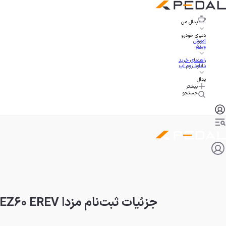
پدال
من
دنیای خودرو
آموزش
ویدئو
راهنمای خرید
دانلود زوم اپ
پدال
بیشتر
جستجو
جزئیات ثبت‌نام مزدا EZ۶۰ EREV در سامانه اتونوین