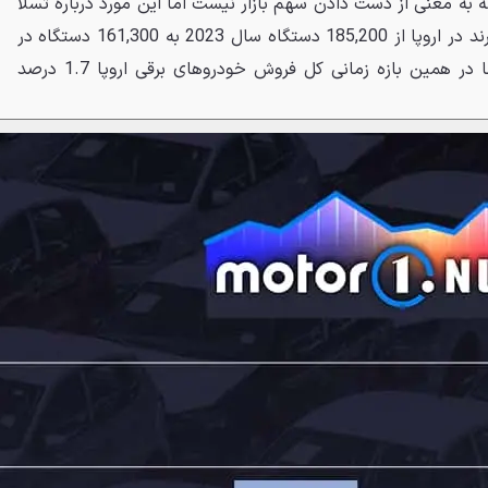
به معنی از دست دادن سهم بازار نیست اما این مورد درباره تسلا
صدق نمی‌کند. حجم فروش این برند در اروپا از 185,200 دستگاه سال 2023 به 161,300 دستگاه در
نیمه اول امسال رسیده است؛ اما در همین بازه زمانی کل فروش خودروهای برقی اروپا 1.7 درصد