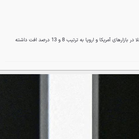
در نیمه اول سال 2024 فروش تسلا در بازارهای آمریکا و اروپا به ترتیب 8 و 13 درصد افت داشته