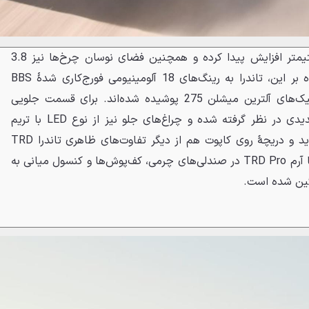
ارتفاع این مدل به میزان 5 سانتیمتر افزایش پیدا کرده و همچنین فضای نوسان چرخ‌ها نیز 3.8
سانتیمتر بیشتر شده است. علاوه بر این، تاندرا به رینگ‌های 18 آلومینیومی فورج‌کاری شدهٔ BBS
سبک‌وزن مجهز شده که با لاستیک‌های آلترین میشلن 275 پوشیده شده‌اند. برای قسمت جلویی
خودرو نیز چراغ‌های مه شکن جدیدی در نظر گرفته شده و چراغ‌های جلو نیز از نوع LED با تریم
مشکی‌رنگ هستند. جلوپنجرهٔ جدید و دریچهٔ روی کاپوت هم از دیگر تفاوت‌های ظاهری تاندرا TRD
Pro است. کابین این خودرو نیز با آرم TRD Pro در صندلی‌های چرمی، کف‌پوش‌ها و کنسول میانی به
ئین شده است.