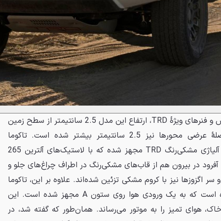
به لطف استفاده از کمک‌های فاکس و فنرهای ویژهٔ TRD، ارتفاع این مدل 2.5 سانتیمتر از سطح زمین
افزایش پیدا کرده درحالی‌که فاصلهٔ عرضی محورها نیز 2.5 سانتیمتر بیشتر شده است. تاکوما
همچنین به رینگ‌های 16 اینچی آلیاژی مشکی‌رنگ TRD مجهز شده که با لاستیک‌های آلترین 265
 آفرود در بیرون هم از قاب‌های مشکی‌رنگ در اطراف چراغ‌های جلو و
ر اگزوزها نیز با کروم مشکی تزئین شده‌اند. علاوه بر این، تاکوما
TRD Pro تنها عضو این خانواده است که به یک ورودی هوا روی ستون A مجهز شده است. این
اک، هوای تمیز را به موتور می‌رساند. همان‌طور که گفته شد، در