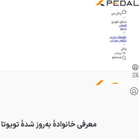
پدال
من
دنیای خودرو
آموزش
ویدئو
راهنمای خرید
دانلود زوم اپ
پدال
بیشتر
جستجو
معرفی خانوادۀ به‌روز شدۀ تویوتا TRD Pro در نمایشگاه شیکاگو