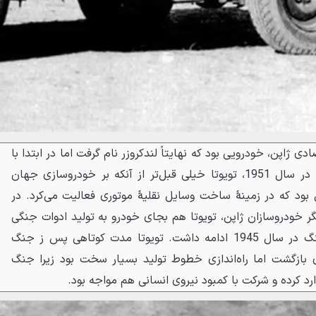
ی ژاپن، خودرویی بود که نهایتاً لندکروزر نام گرفت اما در ابتدا با
نام تویوتا جیپ شناخته می‌شد. در سال 1951، تویوتا خیلی قبل‌تر از آنکه بر خودروسازی جهان
دا کند، به مدت 18 سال بود که در زمینهٔ ساخت وسایل نقلیهٔ موتوری فعالیت می‌کرد. در
یاری از دیگر خودروسازان ژاپن، تویوتا هم بجای خودرو به تولید ادوات جنگی
روی آورد که این کار تا پایان جنگ در سال 1945 ادامه داشت. تویوتا مدت کوتاهی پس ز جنگ
ی بازگشت اما راه‌اندازی خطوط تولید بسیار سخت بود زیرا جنگ
رد کرده و شرکت با کمبود نیروی انسانی هم مواجه بود.