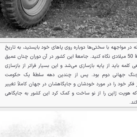
نه در مواجهه با سختی‌ها دوباره روی پاهای خود بایستید، به تاریخ
ژاپن در اواخر دههٔ 40 و اوایل دههٔ 50 میلادی نگاه کنید. جامعهٔ این کشور در آن دوران چنان عمیق
 کلمه باید از پایه بازسازی می‌شد و این بسیار فراتر از بازسازی
 جنگ جهانی دوم بود. پس از چندین دهه سلطهٔ یک حکومت
ز فکر خود را در مورد خودشان و جایگاهشان در جهان کاملاً تغییر
د که هویت ژاپن را از نو ساخت و کمک کرد این کشور به جایگاهی
ند.