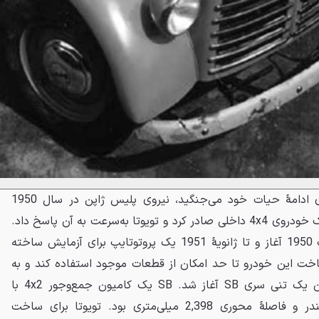
در همین بحبوحه که تویوتا برای ادامهٔ حیات خود می‌جنگید، نیروی پلیس ژاپن در سال 1950
فراخوانی برای طراحی و ساخت یک خودروی 4x4 داخلی صادر کرد و تویوتا به‌سرعت به آن پاسخ داد.
کار طراحی این خودرو در آگوست 1950 آغاز و تا ژانویهٔ 1951 یک پروتوتایپ برای آزمایش ساخته
اخت این خودرو تا حد امکان از قطعات موجود استفاده کند و به
همین دلیل کار با شاسی کامیون یک تنی سری SB آغاز شد. SB یک کامیون جمع‌وجور 4x2 با
پیشرانهٔ 995 سی‌سی چهار سیلندر و فاصلهٔ محوری 2,398 میلی‌متری بود. تویوتا برای ساخت