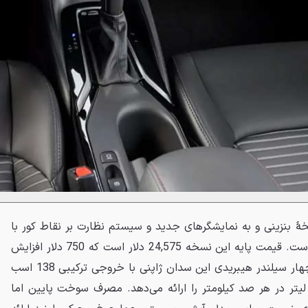
202 نیز مثل نسخهٔ بنزینی و به نمایشگرهای جدید و سیستم نظارت بر نقاط کور با
هشدار ترافیک عقب مجهز شده است. قیمت پایه این نسخه 24,575 دلار است که 750 دلار افزایش
نشان می‌دهد. موتور 1.8 لیتری چهار سیلندر هیبریدی این سدان ژاپنی با خروجی ترکیبی 138 اسب
خار، مصرف سوخت ترکیبی 4.7 لیتر در هر صد کیلومتر را ارائه می‌دهد. مصرف سوخت پایین اما