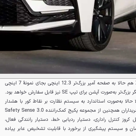
در همین حال، تیپ بالا ردهٔ XSE هم حالا به صفحه آمپر بزرگ‌تر 12.3 اینچی بجای نمونهٔ 7 اینچی
قبلی مجهز شده است. این نمایشگر بزرگ‌تر به‌صورت آپشن برای تیپ SE نیز قابل سفارش خواهد بود.
ا حالا به‌صورت استاندارد به سیستم نظارت بر نقاط کور با هشدار
ترافیک عقب مجهز شده است. خریداران همچنین از مجموعه پکیج کمک‌راننده Safety Sense 3.0
ل کروز کنترل راداری، دستیار ردیابی خط، دستیار رانندگی فعال،
ن و سیستم پیشگیری از برخورد با قابلیت تشخیص عابر پیاده