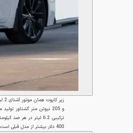
400 دلار بیشتر از مدل قبلی است و مدل‌های SE و XSE نیز افزایش قیمت 400 دلاری دارند.