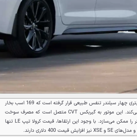
زیر کاپوت همان موتور آشنای 2 لیتری چهار سیلندر تنفس طبیعی قرار گرفته است که 169 اسب بخار
و 205 نیوتن متر گشتاور تولید می‌کند. این موتور به گیربکس CVT متصل است که مصرف سوخت
ترکیبی 6.2 لیتر در هر صد کیلومتر را ممکن می‌سازد. با وجود این ارتقاها، قیمت کرولا تیپ LE تنها