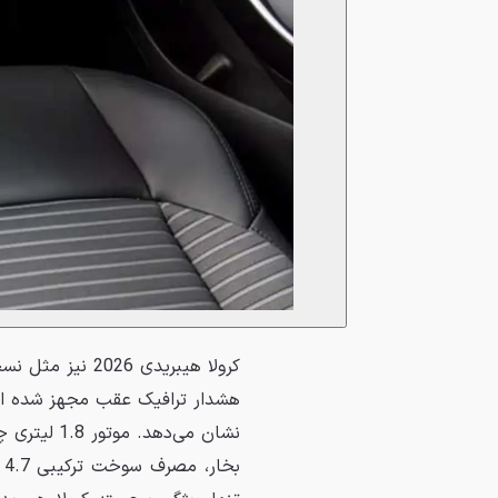
کرولا هیبریدی 6
ب