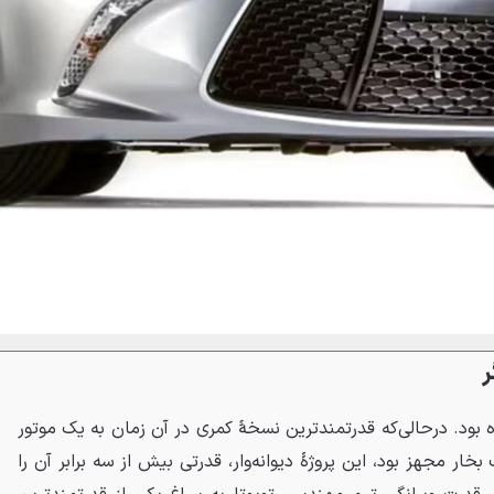
بود. درحالی‌که قدرتمندترین نسخهٔ کمری در آن زمان به یک موتور
ری V6 با قدرت ۲۶۸ اسب بخار مجهز بود، این پروژهٔ دیوانه‌وار، قدرتی بیش از سه برابر آن را