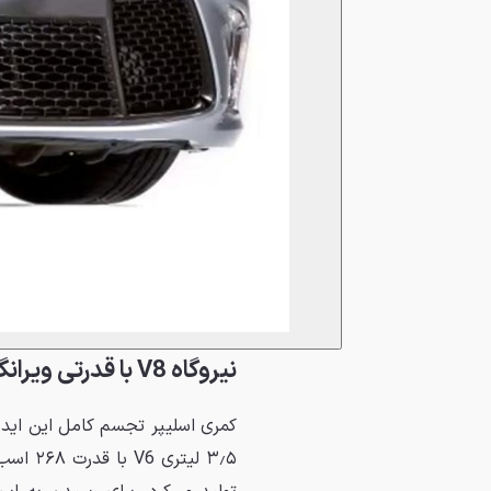
نیروگاه V8 با قدرتی ویرانگر
کمری اسلیپر تجسم کامل این ایده 
۳٫۵ لیت