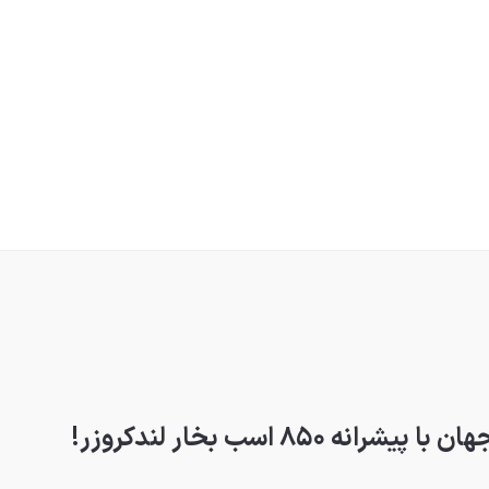
۸۵ اسب بخار لندکروزر!