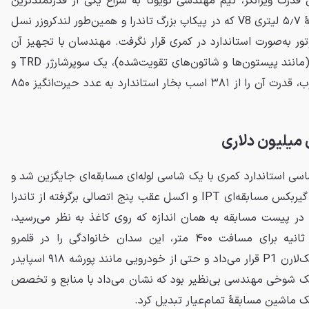
ن قدرت ویرانگر، تیم مهندسی تویوتا به سراغ یکی از قدرتمندترین
موتورهای خود رفتند یعنی پیشرانهٔ ۵٫۷ لیتری V8 که در پیکاپ بزرگ تاندرا و همین‌طور لندکروزر نسل
موتور به‌صورت استاندارد در کمری قرار نگرفت. مهندسان با تجهیز آن
به قطعات داخلی فورج‌کاری شده (مانند پیستون‌ها و شاتون‌های تقویت‌شده)، یک سوپرشارژر TRD و
یک سیستم پاشش نیتروژن مرطوب، قدرت آن را از ۳۸۱ اسب بخار استاندارد به عدد حیرت‌انگیز ۸۵۰
 میلیون دلاری
اسی استاندارد کمری با یک شاسی لوله‌ای مسابقه‌ای جایگزین شد و
وظیفهٔ انتقال قدرت بر عهدهٔ یک گیربکس مسابقه‌ای IPT و اکسل عقب پنج ‌اتصالی برگرفته از تاندرا
 در پیست مسابقه به همان اندازه که روی کاغذ به نظر می‌رسید،
خیره‌کننده بود. ثبت زمان ۹٫۸ ثانیه برای مسافت ۴۰۰ متر، این سدان خانوادگی را در قلمرو
سوپراسپرت‌های افسانه‌ای مانند مک‌لارن P1 قرار می‌داد و حتی از خودرویی مانند پورشه ۹۱۸ اسپایدر
د یک شوخی مهندسی بی‌نظیر بود که نشان می‌داد با منابع و تخصص
ک ماشین مسابقهٔ تمام‌عیار تبدیل کرد.