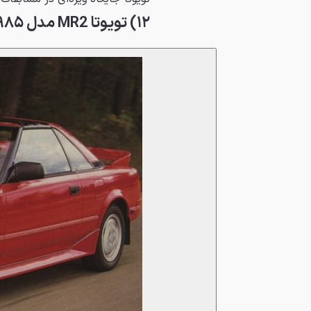
۱۲) تویوتا MR2 مدل ۱۹۸۵