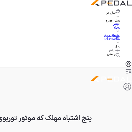
پدال
من
دنیای خودرو
آموزش
ویدئو
راهنمای خرید
دانلود زوم اپ
پدال
بیشتر
جستجو
پنج اشتباه مهلک که موتور توربوی 