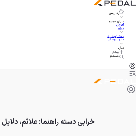
پدال
من
دنیای خودرو
آموزش
ویدئو
راهنمای خرید
دانلود زوم اپ
پدال
بیشتر
جستجو
خرابی دسته راهنما: علائم، دلایل 