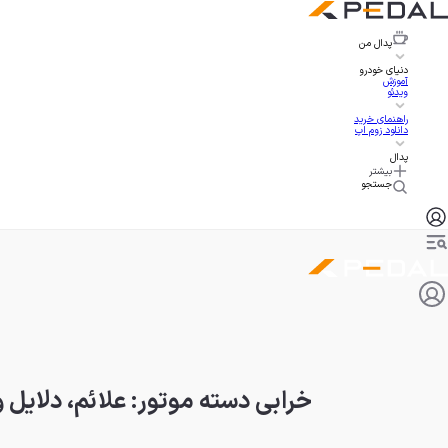
پدال
من
دنیای خودرو
آموزش
ویدئو
راهنمای خرید
دانلود زوم اپ
پدال
بیشتر
جستجو
خرابی دسته موتور: علائم، دلایل و