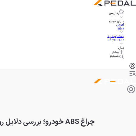
پدال
من
دنیای خودرو
آموزش
ویدئو
راهنمای خرید
دانلود زوم اپ
پدال
بیشتر
جستجو
چراغ ABS خودرو؛ بررسی دلایل روشن شدن و راهکارهای رفع مشکل