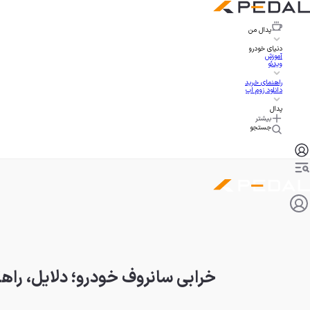
پدال
من
دنیای خودرو
آموزش
ویدئو
راهنمای خرید
دانلود زوم اپ
پدال
بیشتر
جستجو
خرابی سانروف خودرو؛ دلایل، راهک