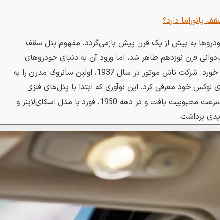
ف پانوراما دارد؟
ودروها به بیش از یک قرن پیش بازمی‌گردد. مفهوم پنل سقف
ب‌دوانی قرن نوزدهم ظاهر شد، اما ورود آن به دنیای خودروهای
موتوری در دهه 1930 میلادی رقم خورد. شرکت ناش موتور در سال 1937، اولین سانروف مدرن را به
ی لوکس خود معرفی کرد. این نوآوری که ابتدا با پنل‌های فلزی
همرنگ بدنه خودرو همراه بود، به سرعت محبوبیت یافت و در دهه 1950، فورد با مدل اسکای‌لاینر و
یدی برداشت.