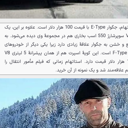
ارزان‌ترین خودروی کلکسیون استاتهام، جگوار E-Type با قیمت 100 هزار دلار است. علاوه بر این، یک
جگوار XJR با پیشرانهٔ 5 لیتری V8 سوپرشارژ 550 اسب بخاری هم در مجموعهٔ وی دیده می‌شود. به
ع و خشن به جگوار علاقهٔ زیادی دارد زیرا یکی دیگر از خودروهای
کلکسیون استاتهام نیز یک F-Type SVR است. این کوپهٔ اسپرت هم از همان پیشرانهٔ 5 لیتری V8
سوپرشارژ استفاده می‌کند و 123 هزار دلار قیمت دارد. استاتهام زمانی که فیلم مأمور انتقال را