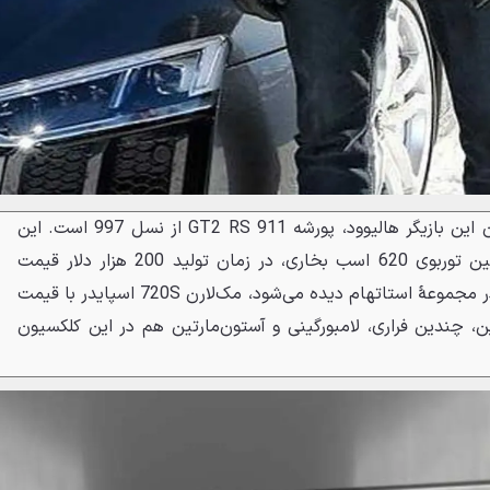
یکی از خودروهای جذاب کلکسیون این بازیگر هالیوود، پورشه 911 GT2 RS از نسل 997 است. این
ماشین با پیشرانهٔ 3.6 لیتری توئین توربوی 620 اسب بخاری، در زمان تولید 200 هزار دلار قیمت
داشت. سوپرکار جذاب دیگری که در مجموعهٔ استاتهام دیده می‌شود، مک‌لارن 720S اسپایدر با قیمت
 این، چندین فراری، لامبورگینی و آستون‌مارتین هم در این کلکسیون