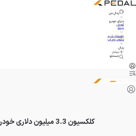
پدال
من
دنیای خودرو
آموزش
ویدئو
راهنمای خرید
دانلود زوم اپ
پدال
بیشتر
جستجو
کلکسیون 3.3 میلیون دلاری خودروهای جیسون استاتهام، از جگوار تا مکلارن سنا