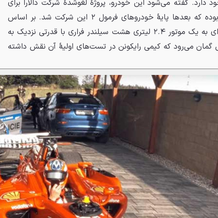
د دارد. گفته می‌شود این خودرو، پروژهٔ لغوشدهٔ شرکت دالارا برای
بازگشت به مسابقات فرمول یک بوده که بعدها پایهٔ خودروهای فرمول ۲ این شرکت شد. بر اساس
ادعای مالک، این هیولای مسابقه‌ای به یک موتور ۲.۴ لیتری هشت سیلندر فراری با قدرتی نزدیک به
 گمان می‌رود که کیمی رایکونن در تست‌های اولیهٔ آن نقش داشته