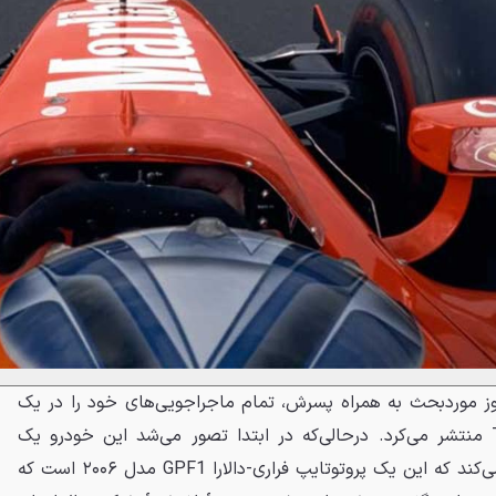
موز موردبحث به همراه پسرش، تمام ماجراجویی‌های خود را در یک
کانال یوتیوب به نام TrackZone منتشر می‌کرد. درحالی‌که در ابتدا تصور می‌شد این خودرو یک
ماشین فرمول ۲ باشد، وی ادعا می‌کند که این یک پروتوتایپ فراری-دالارا GPF1 مدل ۲۰۰۶ است که