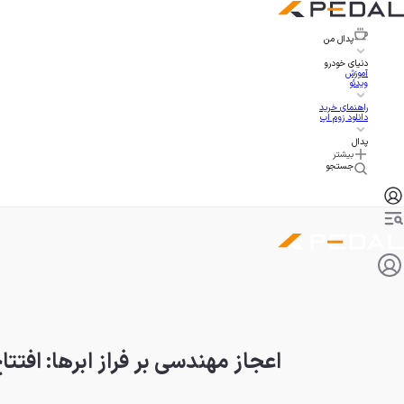
پدال
من
دنیای خودرو
آموزش
ویدئو
راهنمای خرید
دانلود زوم اپ
پدال
بیشتر
جستجو
اعجاز مهندسی بر فراز ابرها: افت