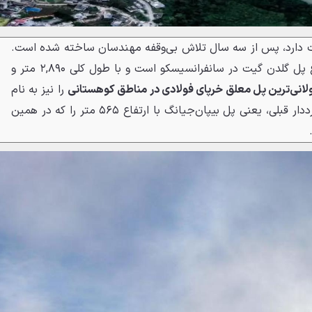
ت دارد، پس از سه سال تلاش بی‌وقفه مهندسان ساخته شده است.
ارتفاع این پل تقریباً ۹ برابر ارتفاع پل گلدن گیت در سانفرانسیسکو است و با طول کلی ۲,۸۹۰ متر و
انی‌ترین پل معلق خرپای فولادی در مناطق کوهستانی
را نیز به نام
خود ثبت کرده است. این پل، رکورددار قبلی، یعنی پل بیپان‌جیانگ با ارتفاع ۵۶۵ متر را که در همین