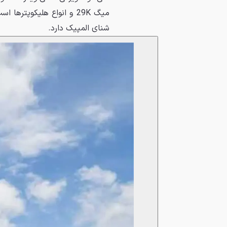
میگ 29K و انواع هلیکوپتره
شنای المپیک دارد.