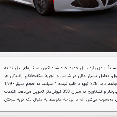
ای نسبتاً زیادی وارد نسل جدید خود شده اکنون به کوپه‌ای بدل گشته
ول، تعادل بسیار عالی در شاسی و تجربهٔ شگفت‌انگیزِ رانندگی هر
خریداری را تحت تأثیر خود قرار خواهد داد. 228i کوپه با قلب تپنده 4 سیلندر به حجم دقیق 1,997
سی‌سی که توانی برابر با 245 اسب‌بخار و گشتاوری به میزان 350 نیوتن‌متر تحویل می‌دهد، انتخاب
نی محسوب می‌شود که با بودجه متوسط به دنبال یک کوپه سرکش