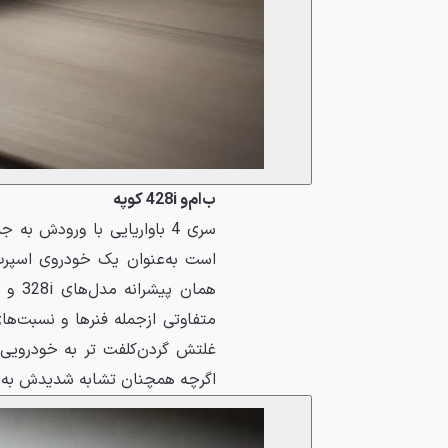
ب‌ام‌و 428i کوپه
متفاوتی ازجمله فنرها و نسبت‌ها
غلتش گردن‌کلفت تر به خودرویی 
اگرچه همچنان تشابه شدیدش به سری 3 جای سؤالات بسیا