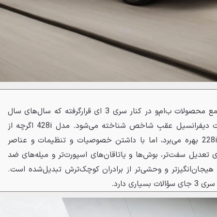
سری 4 باواریایی با ورودش به جمع محصولات ب‌ام‌و در کنار سری 3 ای قرارگرفته که سال‌های سال
است به‌عنوان یک خودروی اسپرت دیفرانسیل عقبِ شاخص شناخته می‌شود. مدل 428i اگرچه از
همان پیشرانه مدل‌های 328i و 228i بهره می‌برد، اما با داشتن خصوصیات و تنظیمات و عناصر
ی تعدیل سفت‌تر، بوش‌ها و یاتاقان‌های اسپورت‌تر و میله‌های ضد
هیجان‌انگیزتر و وحشی‌تر از برادران کوچک‌ترش تبدیل‌شده است.
ری دارد.