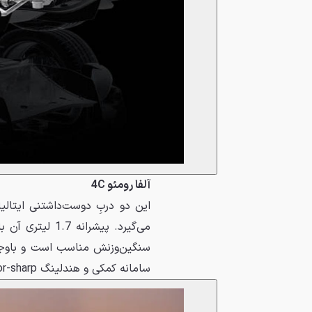
آلفا رومئو 4C
این دو دربِ دوست‌داشتنی ایتال
سنگین‌وزنش مناسب است و باوجود
سامانه کمکی و هندلینگ razor-sharp بدون شک سیروسفر با آن در جاده‌ها لذت‌بخش خواهد بود.