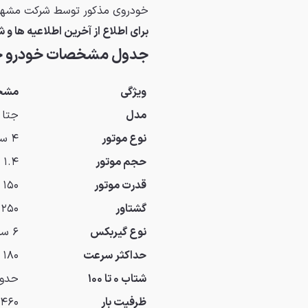
خودروی مذکور توسط شرکت مشهور ABT آلمان هم تیونینگ شده و نسخه‌ی ویژه 
برای اطلاع از آخرین اطلاعیه ها و 
جدول مشخصات خودرو جتا 7
ویژگی
مشخ
مدل
جتا VS7
نوع موتور
۴ سیلندر توربوشارژ
حجم موتور
۱.۴ لیتر
قدرت موتور
۱۵۰ اسب بخار در ۵۰۰۰ دور در دقیقه
گشتاور
۲۵۰ نیوتن متر
نوع گیربکس
۶ سرعته اتوماتیک
حداکثر سرعت
۱۸۰ کیلومتر در ساعت
شتاب ۰ تا ۱۰۰
حدود 11 ث
ظرفیت بار
۴۶۰ کیلوگرم