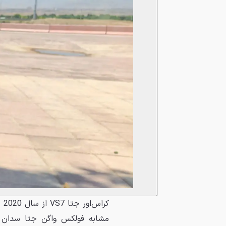
کر
مشابه فولکس واگن جتا سدان مو