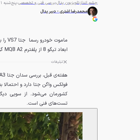
چشم انداز
تلویزیون پدال
بررسی فنی و تخصصی
پنج‌شنبه 1 شهریور 1403 - 14:30
محمدرضا اشتری - دبیر پدال
ماموت
ابعاد تیگو 8 از پلفترم MQB A2 گروه فولکس واگن استفاده می‌کند.
تبلیغات
هفته‌ی قبل،
بررسی سدان جتا VA3 در پدال
فولکس واگن جتا دارد و احتمالا به
کشورمان می‌شود. از سویی دیگر
تست‌های فنی است.