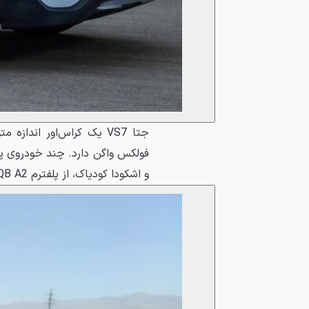
و اشکودا کودیاک، از پلفترم MQB A2 استفاده می‌کنند.