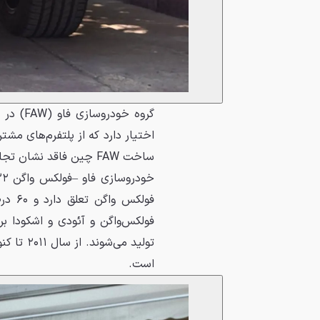
گروه خو
اختیار دارد که از پلتفرم‌های مش
ساخت FAW چین فاقد نشان تجاری VW فولکس واگن هستند.
فولکس
فولکس‌واگن و آئودی و اشکودا ب
است.