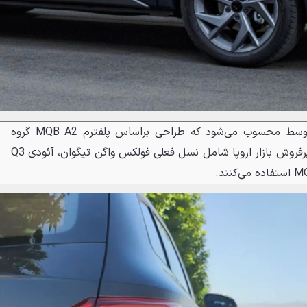
جتا VS7 یک کراس‌اور اندازه متوسط محسوب می‌شود که طراحی براساس پلفترم MQB A2 گروه
فولکس واگن دارد. چند خودروی پرفروش بازار اروپا شامل نسل فعلی فولکس واگن تیگوان، آئودی Q3