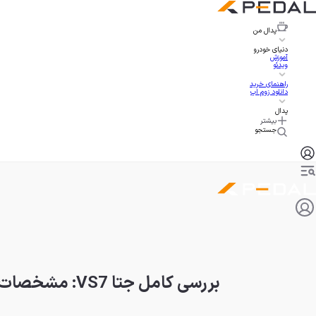
پدال
من
دنیای خودرو
آموزش
ویدئو
راهنمای خرید
دانلود زوم اپ
پدال
بیشتر
جستجو
بررسی کامل جتا VS7: مشخصات فنی، امکانات و قیمت + ویدیو