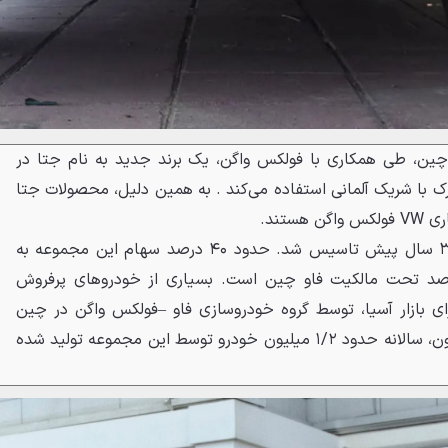
دروسازی فاو (FAW) در چین، طی همکاری با فولکس واگن، یک برند جدید به نام جتا در
ترک با شریک آلمانی استفاده می‌کند . به همین دلیل، محصولات جتا
خودروسازی فاو –فولکس واگن ۳۲ سال پیش تاسیس شد. حدود ۴۰ درصد سهام این مجموعه به
 واگن تعلق دارد و ۶۰ درصد تحت مالکیت فاو چین است. بسیاری از خودروهای پرفروش
رای بازار آسیا، توسط گروه خودروسازی فاو –فولکس واگن در چین
تولید می‌شوند. از سال ۲۰۱۱ تا کنون، سالانه حدود ۱/۲ میلیون خودرو توسط این مجموعه تولید شده