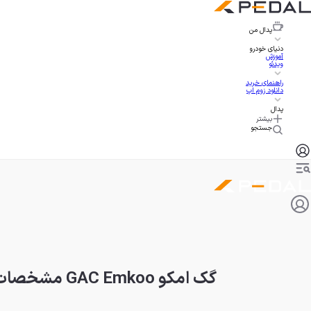
پدال
من
دنیای خودرو
آموزش
ویدئو
راهنمای خرید
دانلود زوم اپ
پدال
بیشتر
جستجو
گک امکو GAC Emkoo مشخصات و قیمت شاسی بلند ترامپچی وارداتی