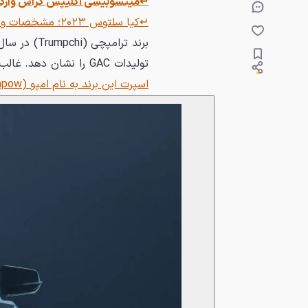
↵میتسوبیشی اکلیپس کراس واردا
↵کیا سلتوس ۲۰۲۳؛ مشخصات و قیمت شاسی بلند کره‌ای در ایران
تولیدات GAC را نشان دهد. غالب خودروهای ترامپچی، شاسی‌بلند و کراس‌اور هستند. پیش‌تر،
اسپرت این برند به نام امپو (Empow) را در پدال