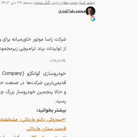
چشم انداز
خودروهای چینی
گک موتور
جمعه 29 دی 1402 - 17:30
محمدرضا اشتری
شرکت راسا موتور خاورمیانه برای 
از تولیدات برند ترامپچی زیرمجموعه‌ی گک
تبلیغات
رسید.
بیشتر بخوانید:
↵
سوزوکی بالنو وارداتی؛ مشخصات
قیمت سدان وارداتی