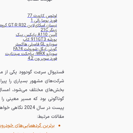
لوتوس کازورث 77
فورد پوما رالی 1
نیسان اسکای‌لاین GT-R R32 گروه آ
زینگر 21C
آلپین A110 پایکس پیک
پورشه 911GT3 کاپ
سوبارو GL فامیلی هاکستر
گورنی ایگل-شورولت FA74
سوبارو WRX: پراجکت میدنایت
فورد سوپر ون 4.2
فستیوال سرعت گودوود یکی از مش
شرکت‌های مشهور بسیاری را پیرا
بخش‌های مختلف می‌شود، امسال 
گوناگونی بود که مسیر معینی را 
پیست در سال 2024 نگاهی خواهیم انداخت.
مقالات مرتبط:
برترین گردهمایی‌های خودرو