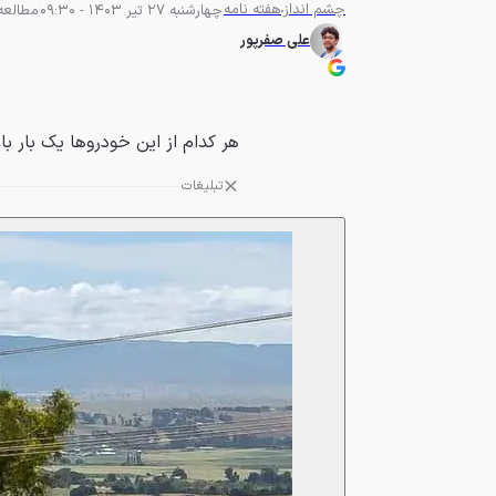
چشم انداز
هفته نامه
چهارشنبه 27 تیر 1403 - 09:30
مطالعه 6 دقی
علی صفرپور
هر کدام از این خودروها یک بار 
تبلیغات