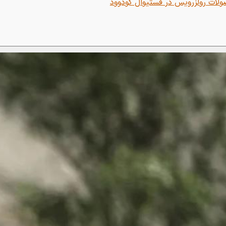
لات رولزرویس در فستیوال گودوود