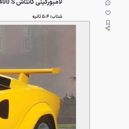
لامبورگینی کانتاش LP400 S مدل ۱۹۷۸
شتاب: ۵٫۶ ثانیه