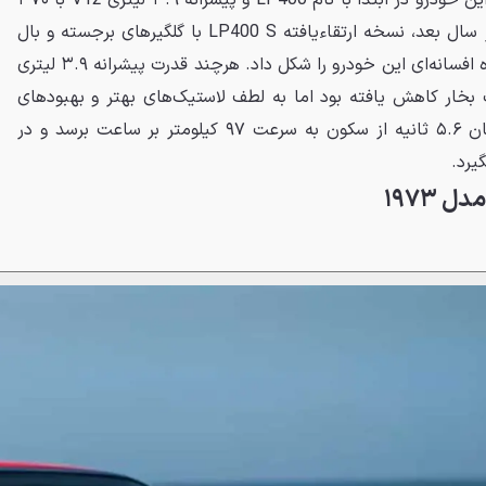
گرد به سبک تهاجمی گوه‌ای بود. این خودرو در ابتدا با نام LP400 و پیشرانه ۳.۹ لیتری V12 با ۳۷۰
اسب بخار قدرت عرضه شد. چهار سال بعد، نسخه ارتقاءیافته LP400 S با گلگیرهای برجسته و بال
عقب سفارشی معرفی شد که چهره افسانه‌ای این خودرو را شکل داد. هرچند قدرت پیشرانه ۳.۹ لیتری
این نسخه به ۳۴۵ اسب بخار کاهش یافته بود اما به لطف لاستیک‌های بهتر و بهبودهای
فنی، این خودرو موفق شد در زمان ۵.۶ ثانیه از سکون به سرعت ۹۷ کیلومتر بر ساعت برسد و در
یرد.