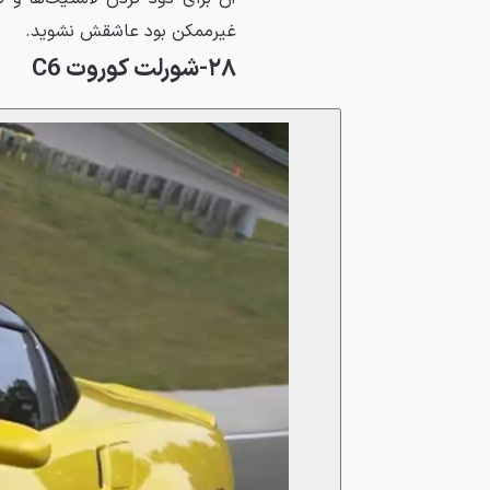
غیرممکن بود عاشقش نشوید.
۲۸-شورلت کوروت C6