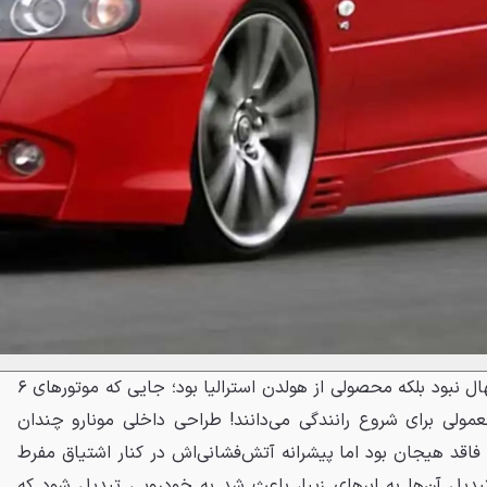
این خودرو درواقع اصلاً یک واکسهال نبود بلکه محصولی از هولدن استرالیا بود؛ جایی که موتورهای ۶
یه و معمولی برای شروع رانندگی می‌دانند! طراحی داخلی مونارو چندان
فاقد هیجان بود اما پیشرانه آتش‌فشانی‌اش در کنار اشتیاق مفرط
بدیل آن‌ها به ابرهای زیبا، باعث شد به خودرویی تبدیل شود که