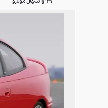
۲۹-واکسهال مونارو