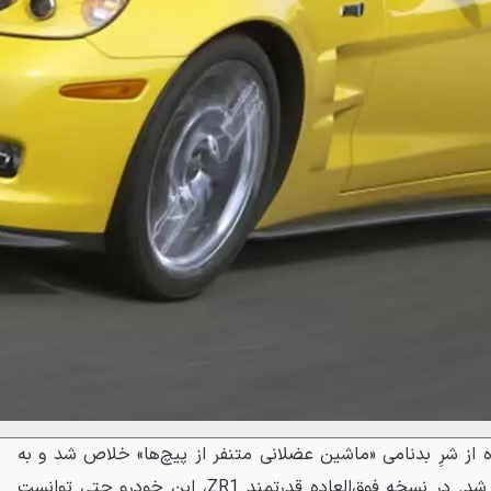
ه از شرِ بدنامی «ماشین عضلانی متنفر از پیچ‌ها» خلاص شد و به
یک خودروی اسپرت جدی تبدیل شد. در نسخه فوق‌العاده قدرتمند ZR1، این خودرو حتی توانست