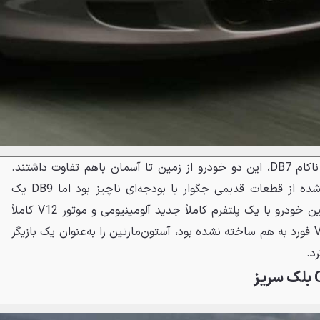
با وجود شباهت ظاهری به مدل ناکام DB7، این دو خودرو از زمین تا آسمان باهم تفاوت داشتند.
مدل قبلی یک پروژه سرهم‌بندی شده از قطعات قدیمی جگوار با بودجه‌ای ناچیز بود اما DB9 یک
شاهکار واقعی به شمار می‌رفت. این خودرو با یک پلتفرم کاملاً جدید آلومینیومی و موتور V12 کاملاً
جدید که از چسباندن دو موتور V6 فورد به هم ساخته نشده بود، آستون‌مارتین را به‌عنوان یک بازیگر
د.