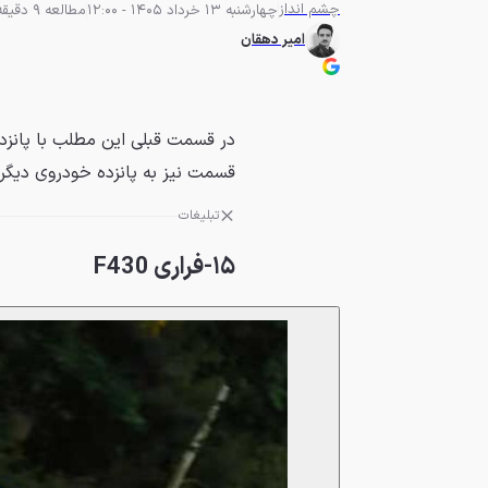
چشم انداز
چهارشنبه 13 خرداد 1405 - 12:00
مطالعه 9 دقیقه
امیر دهقان
قسمت نیز به پانزده خودروی دیگر
تبلیغات
۱۵-فراری F430