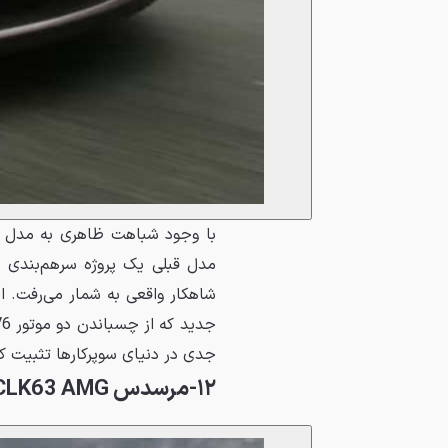
جدی در دنیای سوپرکارها تثبیت کر
۱۲-مرسدس CLK63 AMG بلک سریز