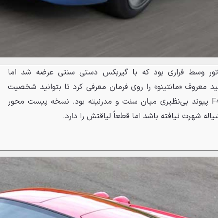
تور وسط فراری بود که با گیربکس دستی سنتی عرضه شد اما
ید معروف «مانتینو» را روی فرمان معرفی کرد تا بتوانید شخصیت
خودرو را کاملاً دگرگون کنید. F430 پیوند بی‌نظیری میان سنت و مدرنیته بود. نسخه پیست محور