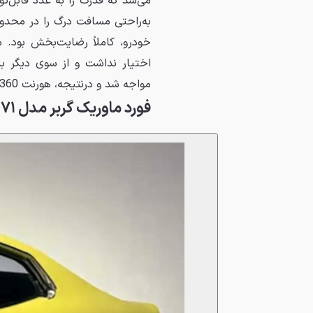
اختیار نداشت و از سوی دیگر ب
مواجه شد و درنتیجه، هورنت SC/360 هرگز نتوانست به آمار فروش موفقی دست پیدا کند.
فورد ماوریک گربر مدل ۱۹۷۱