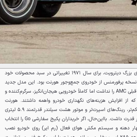
آمریکن موتورز نیز همانند غول‌های بزرگ دیترویت، برای سال ۱۹۷۱ تغییراتی در سبد محصولات خود
ی نسخه پرفورمنس از خودروی جمع‌وجور هورنت بود. این مدل جدید
هرچند شهرت خودروهای عضلانی قبلی AMC را نداشت اما کاملاً خودرویی هیجان‌انگیز، سرگرم‌کننده و
د که از افزایش هزینه‌های نگهداری خودرو واهمه داشتند. هورنت
SC/360 به قطعات تعلیق مستحکم‌تر، رینگ‌های اسپرت‌تر و موتور هشت سیلندر قدرتمند ۵.۹ لیتری
مجهز شده بود که ۲۴۵ اسب بخار قدرت داشت. بااین‌حال، اگر خریداران پکیج سفارشی Go را انتخاب
ر چهار دهنه و سیستم مکش هوای فعال (رم ایر) روی خودرو نصب