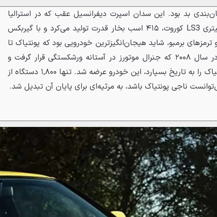
بانی بزرگ زمان‌بندی بد بود. این سدان اسپرت دیفرانسیل عقب که در استرالیا
تولید می‌شد، با قلب تپنده ۶.۲ لیتری LS3 کوروت، ۴۱۵ اسب بخار قدرت تولید می‌کرد و با گیربکس
رمزهای برمبو، شاید هیجان‌انگیزترین خودرویی بود که پونتیاک تا
آن زمان ساخته بود؛ اما درست در سال ۲۰۰۸ که جنرال موتورز در آستانه ورشکستگی قرار گرفت و
مجبور شد برندهای خود مثل پونتیاک را به تاریخ بسپارد، این خودرو عرضه شد. تنها ۱,۸۰۰ دستگاه از
توانست ناجی پونتیاک باشد، به مرثیه‌ای برای پایان آن تبدیل شد.