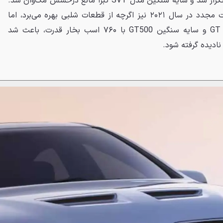
سال ۲۰۰۳، بازهم همان داستان تکرار شد و سایه سنگین مدل SVT کبرا مانع درخشش مک‌وان شد.
درنهایت، مک‌وان در طول بازگشت مجدد در سال ۲۰۲۱ نیز اگرچه از قطعات شلبی بهره می‌برد، اما
اختلاف قیمت زیاد با مدل پایه GT و سایه سنگین GT500 با ۷۶۰ اسب بخار قدرت، باعث شد
نادیده گرفته شود.