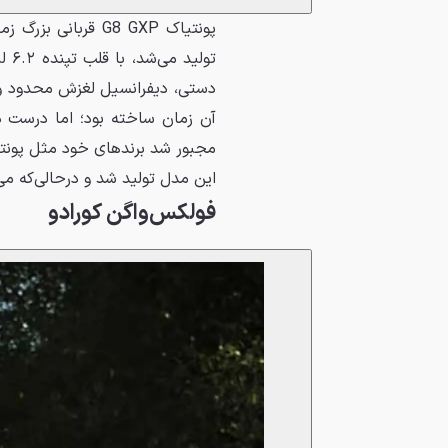
پونتیاک G8 GXP قر
دستی، دیفرانسیل لغزش محدود و ت
این مدل تولید شد و درحالی‌که می‌
فولکس‌واگن کورادو