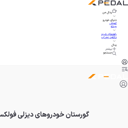
پدال
من
دنیای خودرو
آموزش
ویدئو
راهنمای خرید
دانلود زوم اپ
پدال
بیشتر
جستجو
گورستان خودروهای دیزلی فولکس‌وا