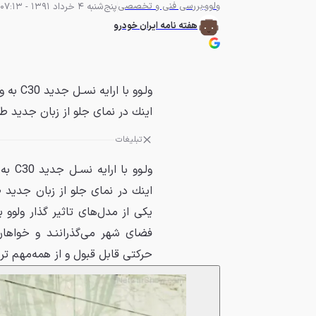
ولوو
بررسی فنی و تخصصی
پنج‌شنبه 4 خرداد 1391 - 07:13
هفته نامه ایران خودرو
ﻭﻟـﻮﻭ 
ﺍﻳﻨﻚ ﺩﺭ ﻧﻤﺎﻯ ﺟﻠﻮ ﺍﺯ ﺯﺑﺎﻥ ﺟﺪﻳﺪ ﻃ
تبلیغات
ﻭﻟـﻮﻭ
ﻳﻜﻰ ﺍﺯ ﻣﺪﻝﻫﺎﻯ ﺗﺎﺛﻴﺮ ﮔﺬﺍﺭ ﻭﻟﻮﻭ 
ﻓﻀﺎﻯ ﺷﻬﺮ ﻣﻰﮔﺬﺭﺍﻧﻨـﺪ ﻭ ﺧﻮﺍﻫﺎﻥ 
ﺣﺮﻛﺘﻰ ﻗﺎﺑﻞ ﻗﺒﻮﻝ ﻭ ﺍﺯ ﻫﻤﻪﻣﻬﻢ ﺗ