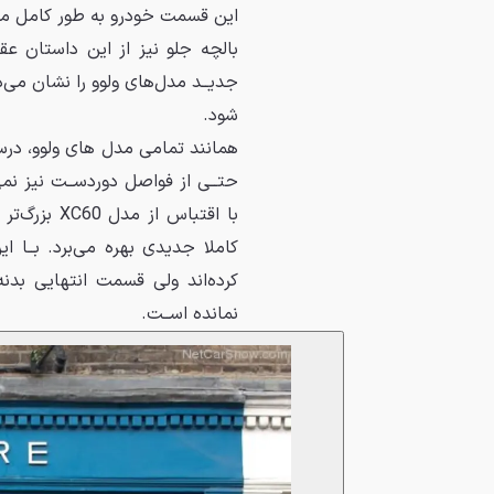
ﺍﻳﻦ ﻗﺴﻤﺖ ﺧﻮﺩﺭﻭ ﺑﻪ ﻃﻮﺭ ﻛﺎﻣﻞ ﻣﻮﺭ
ﺑﺎﻟﭽﻪ ﺟﻠﻮ ﻧﻴﺰ ﺍﺯ ﺍﻳﻦ ﺩﺍﺳﺘﺎﻥ ﻋ
ﺷﻮﺩ.
ﻫﻤﺎﻧﻨﺪ ﺗﻤﺎﻣﻰ ﻣﺪﻝ ﻫﺎﻯ ﻭﻟﻮﻭ، ﺩﺭﺳـ
ﺣﺘــﻰ ﺍﺯ ﻓﻮﺍﺻﻞ ﺩﻭﺭﺩﺳــﺖ ﻧﻴﺰ ﻧﻤ
ﺑﺎ ﺍﻗﺘﺒﺎﺱ 
ﻛﺎﻣﻼ ﺟﺪﻳﺪﻯ ﺑﻬﺮﻩ ﻣﻰﺑﺮﺩ. ﺑــﺎ
ﻛﺮﺩﻩﺍﻧﺪ ﻭﻟﻰ ﻗﺴﻤﺖ ﺍﻧﺘﻬﺎﻳﻰ ﺑﺪﻧ
ﻧﻤﺎﻧﺪﻩ ﺍﺳــﺖ.