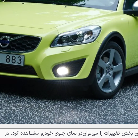
ﻦ ﺑﺨﺶ ﺗﻐﻴﻴﺮﺍﺕ ﺭﺍ ﻣﻰﺗﻮﺍﻥﺩﺭ ﻧﻤﺎﻯ ﺟﻠﻮﻯ ﺧﻮﺩﺭﻭ ﻣﺸــﺎﻫﺪﻩ ﻛﺮﺩ. ﺩﺭ