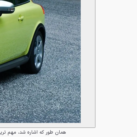
ﻫﻤﺎﻥ ﻃﻮﺭ ﻛﻪ ﺍﺷﺎﺭﻩ ﺷﺪ، ﻣﻬﻢ ﺗﺮﻳ