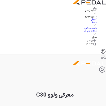
پدال
من
دنیای خودرو
آموزش
ویدئو
راهنمای خرید
دانلود زوم اپ
پدال
بیشتر
جستجو
معرفی ولوو C30