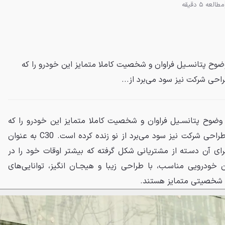
مطالعه 5 دقیقه
ﺑﺎ ﺍﺭﺍﻳﻪ ﻧﺴـﻞ ﺟﺪﻳﺪ C30 ﺑﻪ ﻭﺿﻮﺡ ﭘﺘﺎﻧﺴـﻴﻞ ﻓﺮﺍﻭﺍﻥ ﻭ ﺷﺨﺼﻴﺖ ﻛﺎﻣﻼ ﻣﺘﻤﺎﻳﺰ ﺍﻳﻦ ﺧﻮﺩﺭﻭ ﺭﺍ ﻛﻪ
ﺮﺍﺣﻰ ﺷﺮﻛﺖ ﻧﻴﺰ ﺳﻮﺩ ﻣﻰﺑﺮﺩ ﺍﺯ...
 ﺑﺎ ﺍﺭﺍﻳﻪ ﻧﺴـﻞ ﺟﺪﻳﺪ C30 ﺑﻪ ﻭﺿﻮﺡ ﭘﺘﺎﻧﺴـﻴﻞ ﻓﺮﺍﻭﺍﻥ ﻭ ﺷﺨﺼﻴﺖ ﻛﺎﻣﻼ ﻣﺘﻤﺎﻳﺰ ﺍﻳﻦ ﺧﻮﺩﺭﻭ ﺭﺍ ﻛﻪ
ﺍﻳﻨﻚ ﺩﺭ ﻧﻤﺎﻯ ﺟﻠﻮ ﺍﺯ ﺯﺑﺎﻥ ﺟﺪﻳﺪ ﻃﺮﺍﺣﻰ ﺷﺮﻛﺖ ﻧﻴﺰ ﺳﻮﺩ ﻣﻰﺑﺮﺩ ﺍﺯ ﻧﻮ ﺯﻧﺪﻩ ﻛﺮﺩﻩ ﺍﺳﺖ. C30 ﺑﻪ ﻋﻨﻮﺍﻥ
ﺑﺮﺍﻯ ﺁﻥ ﺩﺳـﺘﻪ ﺍﺯ ﻣﺸﺘﺮﻳﺎﻧﻰ ﺷﻜﻞ ﮔﺮﻓﺘﻪ ﻛﻪ ﺑﻴﺸﺘﺮ ﺍﻭﻗﺎﺕ ﺧﻮﺩ ﺭﺍ ﺩﺭ
ﺧﻮﺩﺭﻭﻳﻰ ﻣﻨﺎﺳـﺐ، ﺑﺎ ﻃﺮﺍﺣﻰ ﺯﻳﺒﺎ ﻭ ﻫﻴﺠـﺎﻥ ﺍﻧﮕﻴﺰ، ﺗﻮﺍﻧﺎﻳﻰﻫﺎﻯ
ﺮ ﺷﺨﺼﻴﺘﻰ ﻣﺘﻤﺎﻳﺰ ﻫﺴﺘﻨﺪ.