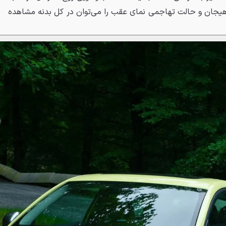
ﻫﻴﺠﺎﻥ ﻭ ﺣﺎﻟﺖ ﺗﻬﺎﺟﻤﻰ ﻧﻤﺎﻯ ﻋﻘﺐ ﺭﺍ ﻣﻰﺗﻮﺍﻥ ﺩﺭ ﻛﻞ ﺑﺪﻧﻪ ﻣﺸﺎﻫﺪﻩ