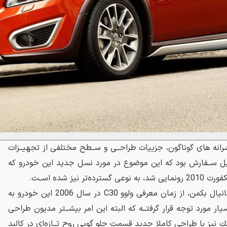
 C30 ﺑﻪ ﻟﻄﻒ ﭘﻴﺸﺮﺍﻧﻪ ﻫﺎﻯ ﮔﻮﻧﺎﮔﻮﻥ، ﺟﺰﻳﻴﺎﺕ ﻃﺮﺍﺣــﻰ ﻭ ﺳــﻄﺢ ﻣﺨﺘﻠﻔﻰ ﺍﺯ ﺗﺠﻬﻴــﺰﺍﺕ
ﻗﺎﺑﻞ ﺳــﻔﺎﺭﺵ ﺑﻮﺩ ﻛﻪ ﺍﻳﻦ ﻣﻮﺿﻮﻉ ﺩﺭ ﻣﻮﺭﺩ ﻧﺴﻞ ﺟﺪﻳﺪ ﺍﻳﻦ ﺧﻮﺩﺭﻭ ﻛﻪ
ﻧﻴﺰ ﺷﺪﻩ ﺍﺳــﺖ.
ﺑﻪ ﮔﻔﺘﻪ ﻣﺪﻳﺮ ﺗﻮﻟﻴﺪ C30 ﺟﺪﻳﺪ، ﺩﺍﻧﻴﺎﻝ ﺑﻜﻤﻦ، ﺍﺯ ﺯﻣﺎﻥ ﻣﻌﺮﻓﻰ ﻭﻟﻮﻭ C30 ﺩﺭ ﺳﺎﻝ 2006 ﺍﻳﻦ ﺧﻮﺩﺭﻭ ﺑﻪ
ﺭ ﻣﻮﺭﺩ ﺗﻮﺟﻪ ﻗﺮﺍﺭ ﮔﺮﻓﺘــﻪ ﻛﻪ ﺍﻟﺒﺘﻪ ﺍﻳﻦ ﺍﻣﺮ ﺑﻴﺸــﺘﺮ ﻣﺪﻳﻮﻥ ﻃﺮﺍﺣﻰ
ﻧﻴﺰ ﺑﺎ ﻃﺮﺍﺣﻰ ﻛﺎﻣﻼ ﺟﺪﻳﺪ ﻗﺴﻤﺖ ﺟﻠﻮ ﮔﻮﻳﻰ ﺭﻭﺡ ﺗــﺎﺯﻩﺍﻯ ﺩﺭ ﻛﺎﻟﺒﺪ