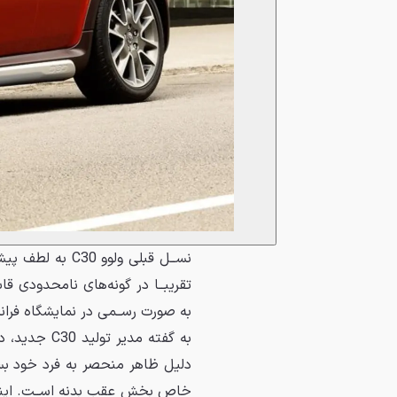
ﻧﺴــﻞ ﻗﺒﻠﻰ ﻭﻟﻮﻭ
ﺗﻘﺮﻳﺒــﺎ ﺩﺭ گونه‌های ﻧﺎﻣﺤﺪﻭﺩﻯ 
ﺑﻪ ﺻﻮﺭﺕ ﺭﺳــﻤﻰ ﺩﺭ ﻧﻤﺎﻳﺸﮕﺎﻩ ﻓﺮﺍﻧﻜﻔﻮﺭﺕ 2010 ﺭﻭﻧﻤﺎﻳﻰ شد، ﺑﻪ ﻧﻮﻋﻰ ﮔﺴﺘﺮﺩﻩﺗﺮ 
ﺩﻟﻴﻞ ﻇﺎﻫﺮ ﻣﻨﺤﺼﺮ ﺑﻪ ﻓﺮﺩ ﺧﻮﺩ ﺑﺴﻴﺎ
ﺧﺎﺹ ﺑﺨﺶ ﻋﻘﺐ ﺑﺪﻧﻪ ﺍﺳــﺖ. ﺍﻳﻨﻚ 