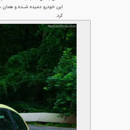
ﺍﻳﻦ ﺧﻮﺩﺭﻭ ﺩﻣﻴﺪﻩ ﺷــﺪﻩ ﻭ ﻫﻤﺎﻥ 
ﻛﺮﺩ.