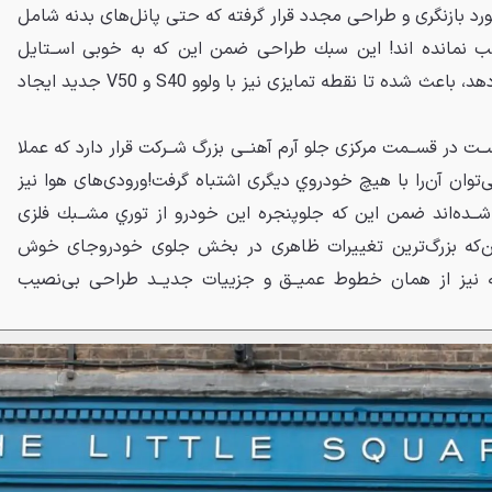
ﺩ ﺑﺎﺯﻧﮕﺮﻯ ﻭ ﻃﺮﺍﺣﻰ ﻣﺠﺪﺩ ﻗﺮﺍﺭ ﮔﺮﻓﺘﻪ ﻛﻪ ﺣﺘﻰ ﭘﺎﻧﻞﻫﺎﻯ ﺑﺪﻧﻪ ﺷﺎﻣﻞ
ﻘﺐ ﻧﻤﺎﻧﺪﻩ ﺍﻧﺪ! ﺍﻳﻦ ﺳﺒﻚ ﻃﺮﺍﺣﻰ ﺿﻤﻦ ﺍﻳﻦ ﻛﻪ ﺑﻪ ﺧﻮﺑﻰ ﺍﺳــﺘﺎﻳﻞ
ﺟﺪﻳــﺪ ﻣﺪﻝﻫﺎﻯ ﻭﻟﻮﻭ ﺭﺍ ﻧﺸﺎﻥ ﻣﻰﺩﻫﺪ، ﺑﺎﻋﺚ ﺷﺪﻩ ﺗﺎ ﻧﻘﻄﻪ ﺗﻤﺎﻳﺰﻯ ﻧﻴﺰ ﺑﺎ ﻭﻟﻮﻭ S40 ﻭ V50 ﺟﺪﻳﺪ ﺍﻳﺠﺎﺩ
ـﺖ ﺩﺭ ﻗﺴــﻤﺖ ﻣﺮﻛﺰﻯ ﺟﻠﻮ ﺁﺭﻡ ﺁﻫﻨــﻰ ﺑﺰﺭگ ﺷــﺮﻛﺖ ﻗﺮﺍﺭ ﺩﺍﺭﺩ ﻛﻪ ﻋﻤﻼ
ﻰﺗﻮﺍﻥ ﺁﻥﺭﺍ ﺑﺎ ﻫﻴﭻ ﺧﻮﺩﺭﻭﻱ ﺩﻳﮕﺮﻯ ﺍﺷﺘﺒﺎﻩ ﮔﺮﻓﺖ!ﻭﺭﻭﺩﻯﻫﺎﻯ ﻫﻮﺍ ﻧﻴﺰ
ﺍﺯ ﻣﺪﻝ XC60 ﺑﺰﺭگﺗﺮ ﺷــﺪﻩﺍﻧﺪ ﺿﻤﻦ ﺍﻳﻦ ﻛﻪ ﺟﻠﻮﭘﻨﺠﺮﻩ ﺍﻳﻦ ﺧﻮﺩﺭﻭ ﺍﺯ ﺗﻮﺭﻱ ﻣﺸــﺒﻚ ﻓﻠﺰﻯ
 ﺍﻳﻦﻛﻪ ﺑﺰﺭگﺗﺮﻳﻦ ﺗﻐﻴﻴﺮﺍﺕ ﻇﺎﻫﺮﻯ ﺩﺭ ﺑﺨﺶ ﺟﻠﻮﻯ ﺧﻮﺩﺭﻭﺟﺎﻯ ﺧﻮﺵ
ﻪ ﻧﻴﺰ ﺍﺯ ﻫﻤﺎﻥ ﺧﻄﻮﻁ ﻋﻤﻴــﻖ ﻭ ﺟﺰﻳﻴﺎﺕ ﺟﺪﻳــﺪ ﻃﺮﺍﺣﻰ ﺑﻰﻧﺼﻴﺐ