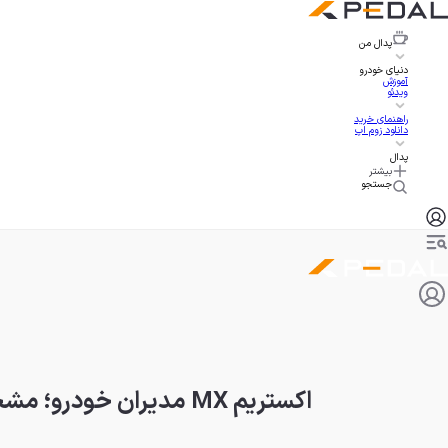
پدال
من
دنیای خودرو
آموزش
ویدئو
راهنمای خرید
دانلود زوم اپ
پدال
بیشتر
جستجو
اکستریم MX مدیران خودرو؛ مشخصات و قیمت در ایران