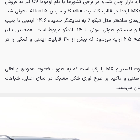
اکسید یاوگوانگ RX سال ۲۰۲۳ وارد بازار چین شد و در برخی کشورها با نام اومودا C9 نیز به فروش
رسید. این خودرو بر پایه پلتفرم M3X ابتدا در قالب کانسپت Stellar و سپس AtlantiX معرفی شد.
مهم‌ترین تفاوت این خودرو با مدل‌های ساده‌تر مثل تیگو 7 به نمایشگر خمیده ۲۴.۶ اینچی با چیپ
اسنپ‌دراگون ۸۱۵۵، سقف پانوراما و سیستم صوتی سونی با ۱۴ بلندگو مربوط است. همچنین برای
اکسید RX سامانه کمک‌راننده سطح ۲.۵ ارایه می‌شود که بیش از ۳۰ قابلیت ایمنی و کمکی را در
نوار LED سرتاسری، مهم‌ترین تفاوت اکستریم MX با رقبا است که به صورت خطوط عمودی و افقی
 سنتی و تاکید بر طرح لوزی شکل مشبک در نمای اصلی، شباهت