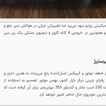
یگنیتی پرایم سود می‌برد اما تغییراتی جزئی در هواکش سپر جلو و
اسپلیتر، حذف مه‌شکن روی سپر و همچنین در خروجی 4 گانه اگزوز و دیفیوزر مشکی رنگ زیر سپر
ستیژ
 از ضعف موتور و گیربکس کسل‌کننده رنج می‌بردند به همین دلیل و
رقبای چینی دیگر بازار کشور، بهمن موتور تصمیم به استفاده از
موتور 2 لیتری توربوی GDI با قدرت 230 اسب بخار و گشتاور 355 نیوتن‌متر برای آن گرفته است که
رت‌ترین خودروی حال حاضر کشور خواهد کرد.