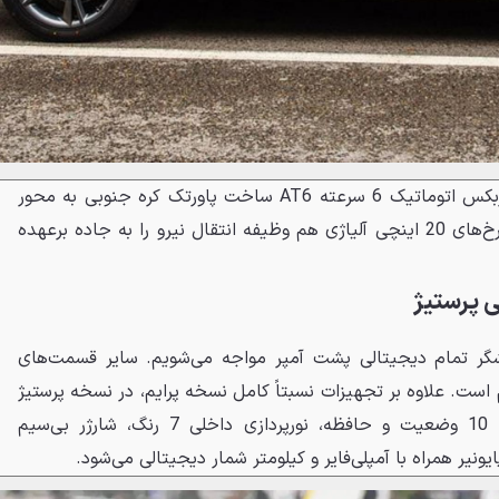
این قوای محرکه از طریق یک گیربکس اتوماتیک 6 سرعته AT6 ساخت پاورتک کره جنوبی به محور
جلو منتقل می‌شود. در نهایت چرخ‌های 20 اینچی آلیاژی هم وظیفه انتقال نیرو را به جاده برعهده
ی پرستیژ
یشگر تمام دیجیتالی پشت آمپر مواجه می‌شویم. سایر قسمت‌های
م است. علاوه بر تجهیزات نسبتاً کامل نسخه پرایم، در نسخه پرستیژ
شاهد صندلی الکتریکی راننده با 10 وضعیت و حافظه، نورپردازی داخلی 7 رنگ، شارژر بی‌سیم
یر همراه با آمپلی‌فایر و کیلومتر شمار دیجیتالی می‌شود.