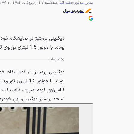
بهمن موتور
چشم انداز
سه‌شنبه 27 اردیبهشت 1401 - 07:20
تحریریه پدال
دیگنیتی پرستیژ در نمایشگاه خودر
بودند با موتور 1.5 لیتری توربوی 148 اسبی و گیربکس CVT آن سر...
تبلیغات
دیگنیتی پرستیژ در نمایشگاه خو
کراس‌اوور کوپه اسپرت، ناامیدکنن
نسخه پرستیژ دیگنیتی، این خودرو 