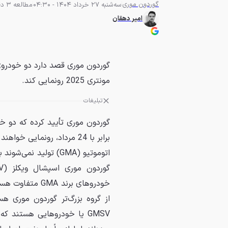
گوردون موری
سه‌شنبه 27 خرداد 1404 - 04:30
مطالعه 3 دقیقه
امیر دهقان
مونتری 2025 رونمایی کند.
تبلیغات
اتوموتیو (GMA) تولی
خودروهای برند 
از گروه بزرگ‌تر گوردون موری هست
GMSV یا خودروهایی هستند 