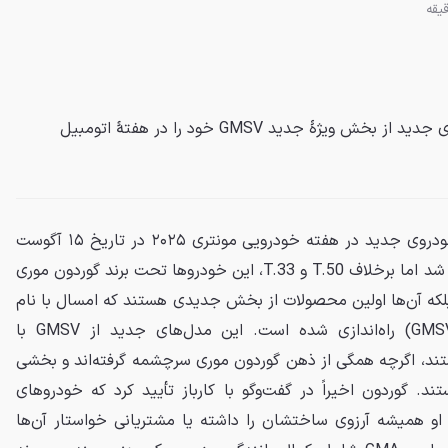
گوردون موری قصد دارد دو خودروی جدید از بخش ویژهٔ جدید GMSV خود را در هفتهٔ اتومبیل
گوردون موری تأیید کرده که دو خودروی جدید در هفته خودرویی مونتری ۲۰۲۵ در تاریخ ۱۵ آگوست
برابر با 24 مرداد، رونمایی خواهند شد اما برخلاف T.50 و T.33، این خودروها تحت برند گوردون موری
د نمی‌شوند بلکه آن‌ها اولین محصولات از بخش جدیدی هستند که امسال با نام
گوردون موری اسپشال ویکلز (GMSV) راه‌اندازی شده است. این مدل‌های جدید از GMSV با
GMA متفاوت هستند، اگرچه همگی از ذهن گوردون موری سرچشمه گرفته‌اند و بخشی
ند. گوردون اخیراً در گفت‌وگو با کارباز تأیید کرد که خودروهای
که او همیشه آرزوی ساختشان را داشته یا مشتریانی خواستار آن‌ها