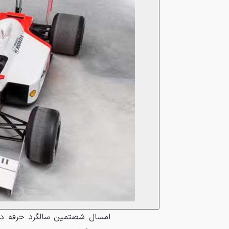
امسال شصتمین سالگرد حرفه در