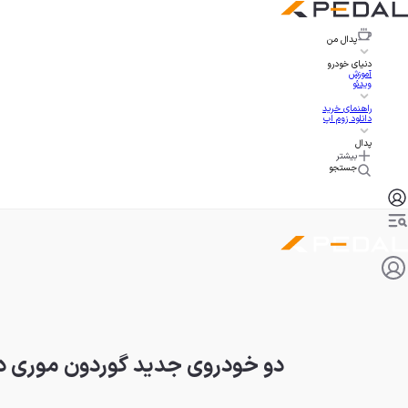
پدال
من
دنیای خودرو
آموزش
ویدئو
راهنمای خرید
دانلود زوم اپ
پدال
بیشتر
جستجو
دو خودروی جدید گوردون موری در