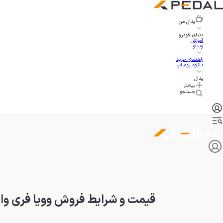
پدال
من
دنیای خودرو
آموزش
ویدئو
راهنمای خرید
دانلود زوم اپ
پدال
بیشتر
جستجو
قیمت و شرایط فروش وویا فری واردا