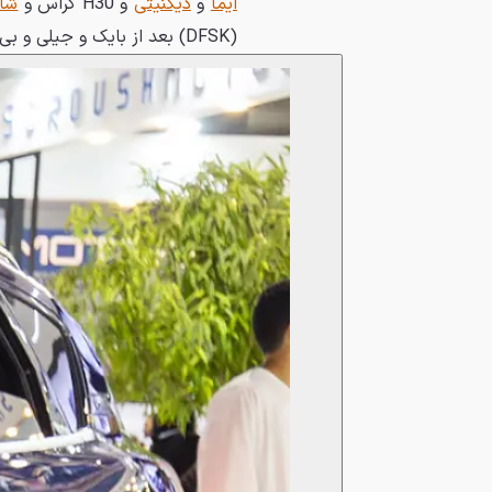
ایما
و
دیگنیتی
و H30 کراس و
شا
(DFSK) بعد از بایک و جیلی و بی‌وای‌دی رتبه‌ی چهارم تولید خودروی چین را در اختیار دارد.