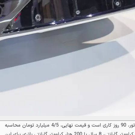
موعد تحویل وویا فری سروش موتور، 90 روز کاری است و قیمت نهایی، 4/5 میلیارد تومان محاسبه
خواهد شد. پنج سال یا 150 هزار کیلومتر گارانتی، 8 سال یا 200 هزار کیلومتر گارانتی باتری برای این