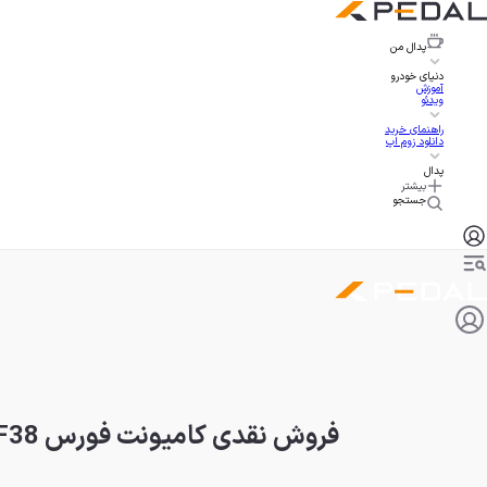
پدال
من
دنیای خودرو
آموزش
ویدئو
راهنمای خرید
دانلود زوم اپ
پدال
بیشتر
جستجو
فروش نقدی کامیونت فورس F38 دوگانه سوز تا پایان آبان 1404