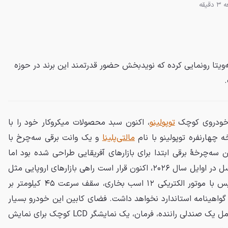
قیقه
‌ویتا رونمایی کرده که نویدبخش حضور قدرتمند این برند در حوزه
خودروی کوچک
توپولینو
، اکنون سبد محصولات میکروکار خود را با
هارنفره توپولینو با نام
مالتی‌پلینا
و یک وانت برقی سه‌چرخ با
ه‌چرخهٔ برقی ابتدا برای بازارهای آفریقایی طراحی شده بود اما
پس از رونمایی در نمایشگاه بروکسل در اوایل سال ۲۰۲۶، اکنون قرار است راهی بازارهای اروپایی مثل
ایتالیا، فرانسه و بریتانیا شود. تریس با موتور الکتریکی ۱۲ اسب بخاری، سقف سرعت ۴۵ کیلومتر بر
 گواهینامه استاندارد نخواهد داشت. فضای کابین این خودرو بسیار
ساده و کاربردی طراحی شده و شامل یک صندلی راننده، فرمان، یک نمایشگر LCD کوچک برای نمایش