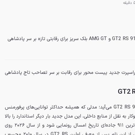
پورشه و مرسدس با نسل جدید 911 GT2 RS و AMG GT بلک سریز برای رقابتی تازه بر سر پادشاهی
س AMG با دو سوپراسپرت جدید پیست محور برای رقابت بر سر تصاحب تاج پادشاهی
از اشتوتگارت، سومین نسل از 911 GT2 RS می‌آید؛ مدلی که همیشه حداکثر توانایی‌های پرفورمنس
توکار به نقل از منابع داخلی، این مدل جدید بار دیگر استاندارد را بالا
خواهد برد. قرار است این افراطی‌ترین ۹۱۱ جاده‌ای تاریخ امسال رونمایی شود و از سال ۲۰۲۶ روی
خط تولید برود. این سومین نسل از این نام پس از معرفی اولین GT2 RS در سال ۲۰۱۰ محسوب