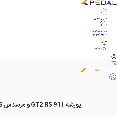
پدال
من
دنیای خودرو
آموزش
ویدئو
راهنمای خرید
دانلود زوم اپ
پدال
بیشتر
جستجو
پورشه 911 GT2 RS و مرسدس AMG بلک سریز جدید برای نبردی تازه آماده می‌شوند