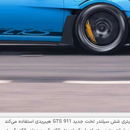
این قوای محرکه از پیشرانه ۳.۶ لیتری شش سیلندر تخت جدید 911 GTS هیبریدی استفاده می‌کند