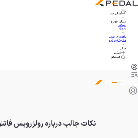
پدال
من
دنیای خودرو
آموزش
ویدئو
راهنمای خرید
دانلود زوم اپ
پدال
بیشتر
جستجو
نکات جالب درباره رولزرویس فانت