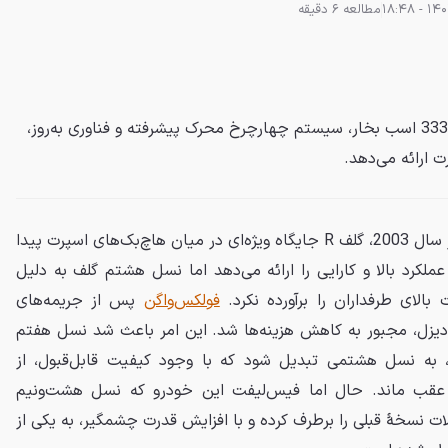
مطالعه 6 دقیقه
فولکس‌واگن گلف R مدل 2025 با 333 اسب بخار، سیستم چهارچرخ محرک پیشرفته و فناوری به‌روز،
 ارائه می‌دهد.
از زمان معرفی اولین مدل R32 در سال 2003، گلف R جایگاه ویژه‌ای در میان هاچ‌بک‌های اسپرت پیدا
ملکرد بالا و کارایی را ارائه می‌دهد اما نسل هشتم گلف به دلیل
بالای طرفداران را برآورده نکرد.
فولکس‌واگن
پس از جریمه‌های
 دیزل، مجبور به کاهش هزینه‌ها شد. این امر باعث شد نسل هفتم
د، به نسل هشتمی تبدیل شود که با وجود کیفیت قابل‌قبول، از
ار عقب ماند. حال اما فیس‌لیفت این خودرو که نسل هشت‌ونیم
 نسخهٔ قبلی را برطرف کرده و با افزایش قدرت چشمگیر، به یکی از