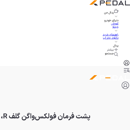
پدال
من
دنیای خودرو
آموزش
ویدئو
راهنمای خرید
دانلود زوم اپ
پدال
بیشتر
جستجو
پشت فرمان فولکس‌واگن گلف R، سوپرهاچ‌بک روزمره