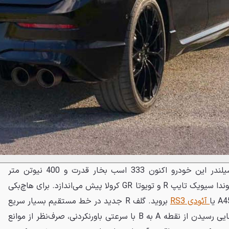
موتور 2 لیتری توربوشارژ چهار سیلندر این خودرو اکنون 333 اسب بخار قدرت و 400 نیوتن متر
گشتاور تولید می‌کند که آن را از هوندا سیویک تایپ R و تویوتا GR کرولا پیش می‌اندازد. برای هاچ‌بکی
آئودی RS3
بروید. گلف R جدید در خط مستقیم بسیار سریع
است، اما نقطه قوت اصلی آن توانایی رسیدن از نقطه A به B با سرعتی باورنکردنی، صرف‌نظر از موانع