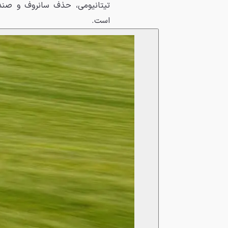
تیتانیومی، حذف سانروف و صندل
است.